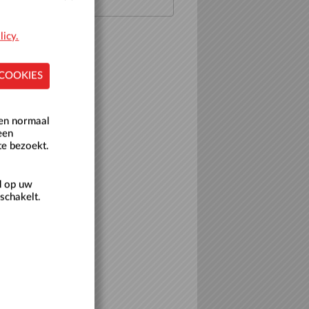
licy.
 COOKIES
een normaal
een
te bezoekt.
d op uw
schakelt.