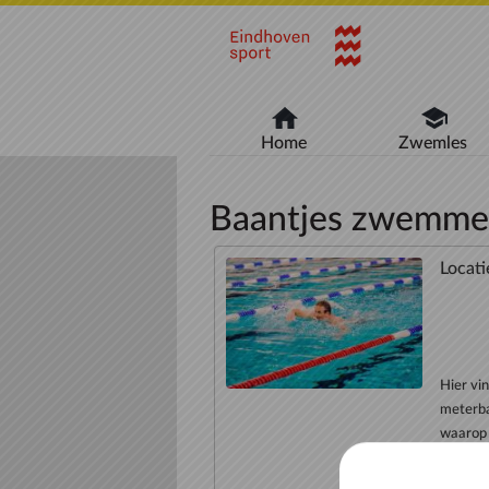
Naar hoofdinhoud
Home
Zwemles
Baantjes zwemme
Locati
Hier vi
meterba
waarop 
het zwe