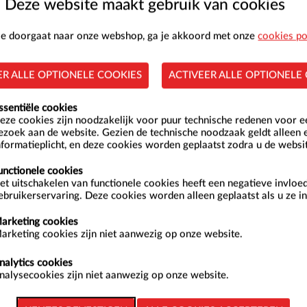
Deze website maakt gebruik van cookies
 je doorgaat naar onze webshop, ga je akkoord met onze
cookies po
ER ALLE OPTIONELE COOKIES
ACTIVEER ALLE OPTIONELE
Z
ssentiële cookies
2
eze cookies zijn noodzakelijk voor puur technische redenen voor 
ezoek aan de website. Gezien de technische noodzaak geldt alleen 
9
nformatieplicht, en deze cookies worden geplaatst zodra u de websi
16
unctionele cookies
et uitschakelen van functionele cookies heeft een negatieve invloe
23
ebruikerservaring. Deze cookies worden alleen geplaatst als u ze in
30
arketing cookies
arketing cookies zijn niet aanwezig op onze website.
nalytics cookies
nalysecookies zijn niet aanwezig op onze website.
onderdag 6 augustus 2026 zijn: