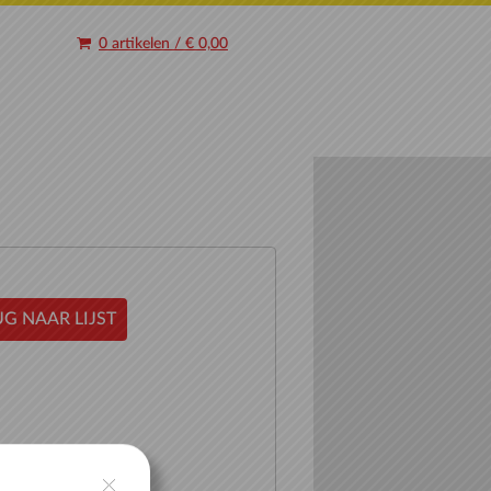
0 artikelen
/
€ 0,00
G NAAR LIJST