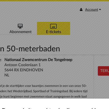
Account
Abonnement
E-tickets
n 50-meterbaden
e
Nationaal Zwemcentrum De Tongelreep
Antoon Coolenlaan 1
5644 RX EINDHOVEN
TERU
NL
nd je de starttijden voor baantjes zwemmen in een van onze 50-
den: het Wedstrijdbad, Sportbad of Trainingsbad. Bij iedere tijd
je kunt beginnen met zwemmen staat aangegeven in welk bad
mmen plaatsvindt. Je kunt t...
meer >>