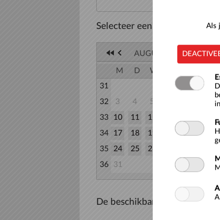
Selecteer een datum
Als
AUGUSTUS 2026
DEACTIVE
M
D
W
D
V
Z
E
31
1
D
b
32
3
4
5
6
7
8
i
33
10
11
12
13
14
15
F
H
34
17
18
19
20
21
22
g
35
24
25
26
27
28
29
M
36
31
M
A
A
De beschikbare tijden voor d