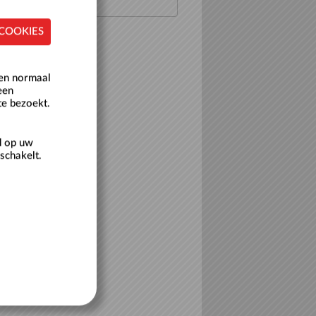
 COOKIES
een normaal
een
te bezoekt.
d op uw
schakelt.