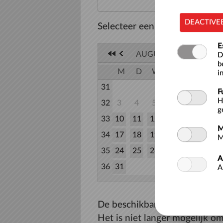
DEACTIVE
Selecteer een datum
E
AUGUSTUS 2026
D
b
M
D
W
D
V
Z
i
31
1
F
H
32
3
4
5
6
7
8
g
33
10
11
12
13
14
15
M
34
17
18
19
20
21
22
M
35
24
25
26
27
28
29
A
36
31
A
De beschikbare tijden voor za
Het is niet langer mogelijk om