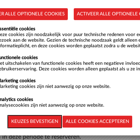
ER ALLE OPTIONELE COOKIES
ACTIVEER ALLE OPTIONELE
ssentiële cookies
eze cookies zijn noodzakelijk voor puur technische redenen voor 
ezoek aan de website. Gezien de technische noodzaak geldt alleen 
Z
nformatieplicht, en deze cookies worden geplaatst zodra u de websi
2
unctionele cookies
et uitschakelen van functionele cookies heeft een negatieve invloe
9
ebruikerservaring. Deze cookies worden alleen geplaatst als u ze in
16
arketing cookies
23
arketing cookies zijn niet aanwezig op onze website.
30
nalytics cookies
nalysecookies zijn niet aanwezig op onze website.
terdag 8 augustus 2026 zijn:
 in deze periode te reserveren.