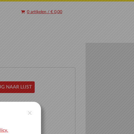
0 artikelen
/
€ 0,00
G NAAR LIJST
licy.