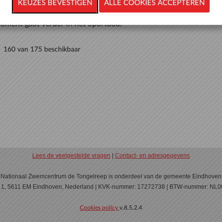
98 van 120 beschikbaar
oment gaat verder in het Sportbad.
160 van 175 beschikbaar
Lees de veelgestelde vragen
|
Contact- en adresgegevens
Nationaal Zwemcentrum de Tongelreep is onderdeel van de gemeente Eindhoven
n 1, 5611 EM Eindhoven, Nederland | KVK-nummer: 17272738 | BTW-nummer: N
Cookies policy
v.8.5.2.4