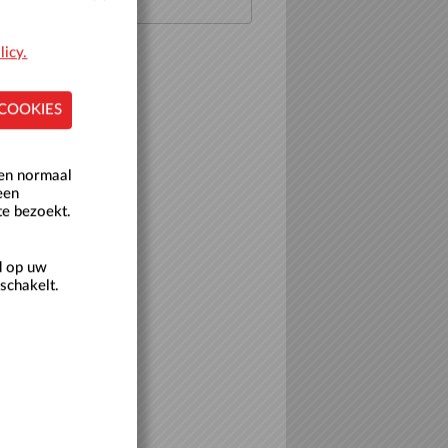
licy.
 COOKIES
een normaal
een
te bezoekt.
d op uw
schakelt.