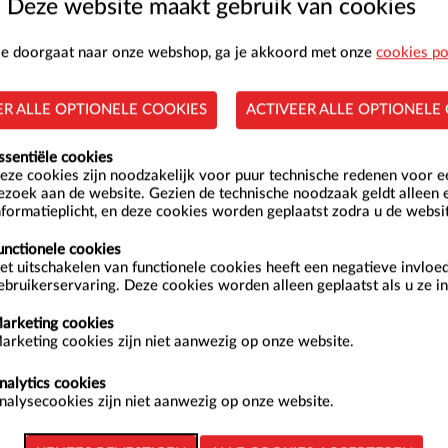
Deze website maakt gebruik van cookies
 je doorgaat naar onze webshop, ga je akkoord met onze
cookies po
ER ALLE OPTIONELE COOKIES
ACTIVEER ALLE OPTIONELE
Z
ssentiële cookies
2
eze cookies zijn noodzakelijk voor puur technische redenen voor 
ezoek aan de website. Gezien de technische noodzaak geldt alleen 
9
nformatieplicht, en deze cookies worden geplaatst zodra u de websi
16
unctionele cookies
et uitschakelen van functionele cookies heeft een negatieve invloe
23
ebruikerservaring. Deze cookies worden alleen geplaatst als u ze in
30
arketing cookies
arketing cookies zijn niet aanwezig op onze website.
nalytics cookies
nalysecookies zijn niet aanwezig op onze website.
onderdag 6 augustus 2026 zijn: