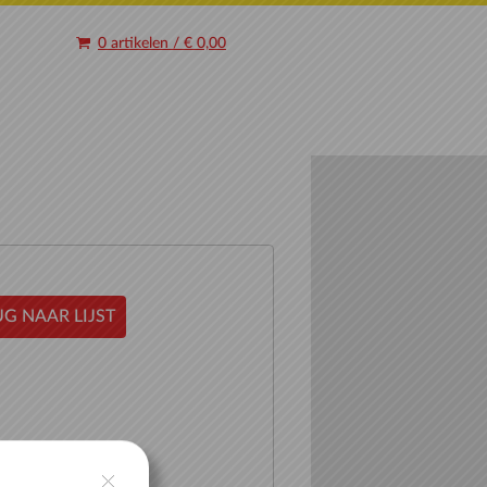
0 artikelen
/
€ 0,00
G NAAR LIJST