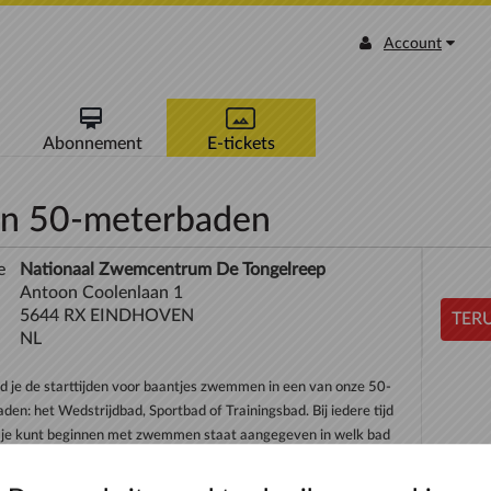
Account
Abonnement
E-tickets
n 50-meterbaden
e
Nationaal Zwemcentrum De Tongelreep
Antoon Coolenlaan 1
5644 RX EINDHOVEN
TERU
NL
nd je de starttijden voor baantjes zwemmen in een van onze 50-
den: het Wedstrijdbad, Sportbad of Trainingsbad. Bij iedere tijd
je kunt beginnen met zwemmen staat aangegeven in welk bad
mmen plaatsvindt. Je kunt t...
meer >>