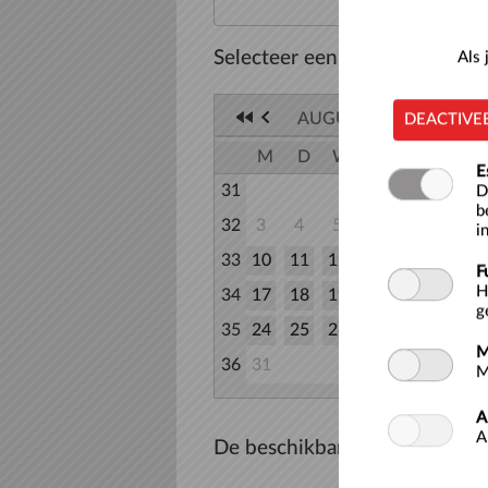
Selecteer een datum
Als
AUGUSTUS 2026
DEACTIVE
M
D
W
D
V
Z
E
31
1
D
b
32
3
4
5
6
7
8
i
33
10
11
12
13
14
15
F
H
34
17
18
19
20
21
22
g
35
24
25
26
27
28
29
M
36
31
M
A
A
De beschikbare tijden voor d