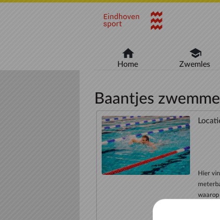
Naar hoofdinhoud
Home
Zwemles
Baantjes zwemme
Locati
Hier vi
meterba
waarop 
het zwe