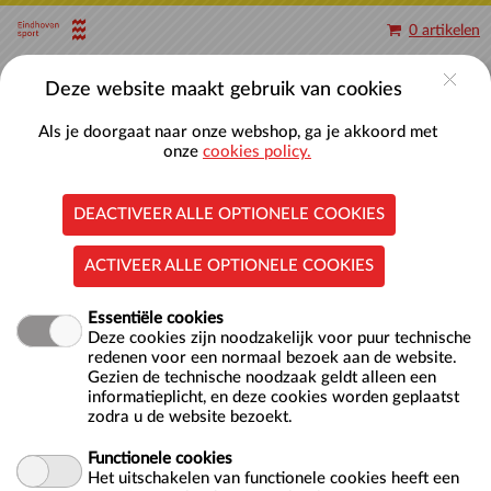
Naar hoofdinhoud
0 artikelen
Account
Deze website maakt gebruik van cookies
Als je doorgaat naar onze webshop, ga je akkoord met
onze
cookies policy.
DEACTIVEER ALLE OPTIONELE COOKIES
Baantjes zwemmen 50-meterbaden
ACTIVEER ALLE OPTIONELE COOKIES
Essentiële cookies
Deze cookies zijn noodzakelijk voor puur technische
redenen voor een normaal bezoek aan de website.
Gezien de technische noodzaak geldt alleen een
informatieplicht, en deze cookies worden geplaatst
zodra u de website bezoekt.
Locatie
Nationaal Zwemcentrum De Tongelreep
Antoon Coolenlaan 1
Functionele cookies
5644 RX EINDHOVEN
Het uitschakelen van functionele cookies heeft een
NL