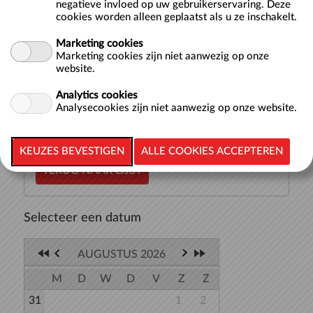
negatieve invloed op uw gebruikerservaring. Deze
cookies worden alleen geplaatst als u ze inschakelt.
Hier vind je de starttijden voor baantjes zwemmen in een
Marketing cookies
van onze 50-meterbaden: het Wedstrijdbad, Sportbad of
Marketing cookies zijn niet aanwezig op onze
Trainingsbad. Bij iedere tijd waarop je kunt beginnen met
website.
zwemmen staat aangegeven in welk bad het zwemmen
plaatsvindt. Je kunt t...
meer >>
Analytics cookies
Analysecookies zijn niet aanwezig op onze website.
TERUG NAAR LIJST
Selecteer een datum
AUGUSTUS 2026
M
D
W
D
V
Z
Z
31
1
2