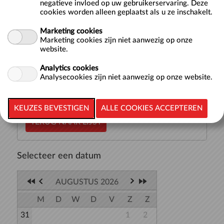
negatieve invloed op uw gebruikerservaring. Deze
cookies worden alleen geplaatst als u ze inschakelt.
Hier vind je de starttijden voor baantjes zwemmen in een
Marketing cookies
van onze 50-meterbaden: het Wedstrijdbad, Sportbad of
Marketing cookies zijn niet aanwezig op onze
Trainingsbad. Bij iedere tijd waarop je kunt beginnen met
website.
zwemmen staat aangegeven in welk bad het zwemmen
plaatsvindt. Je kunt t...
meer >>
Analytics cookies
Analysecookies zijn niet aanwezig op onze website.
TERUG NAAR LIJST
Selecteer een datum
AUGUSTUS 2026
M
D
W
D
V
Z
Z
31
1
2