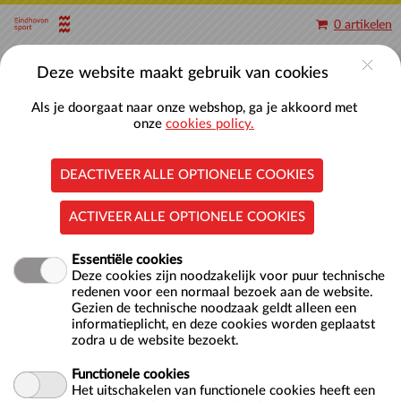
Naar hoofdinhoud
0 artikelen
Account
Deze website maakt gebruik van cookies
Als je doorgaat naar onze webshop, ga je akkoord met
onze
cookies policy.
DEACTIVEER ALLE OPTIONELE COOKIES
Baantjes zwemmen 50-meterbaden
ACTIVEER ALLE OPTIONELE COOKIES
Essentiële cookies
Deze cookies zijn noodzakelijk voor puur technische
redenen voor een normaal bezoek aan de website.
Gezien de technische noodzaak geldt alleen een
informatieplicht, en deze cookies worden geplaatst
zodra u de website bezoekt.
Locatie
Nationaal Zwemcentrum De Tongelreep
Antoon Coolenlaan 1
Functionele cookies
5644 RX EINDHOVEN
Het uitschakelen van functionele cookies heeft een
NL