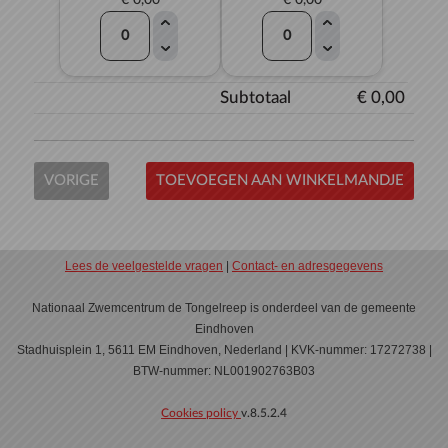
€ 0,00
€ 0,00
Subtotaal
€ 0,00
VORIGE
TOEVOEGEN AAN WINKELMANDJE
Lees de veelgestelde vragen
|
Contact- en adresgegevens
Nationaal Zwemcentrum de Tongelreep is onderdeel van de gemeente
Eindhoven
Stadhuisplein 1, 5611 EM Eindhoven, Nederland | KVK-nummer: 17272738 |
BTW-nummer: NL001902763B03
Cookies policy
v.8.5.2.4