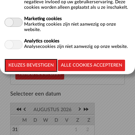
negatieve invloed op uw gebruikerservaring. Deze
cookies worden alleen geplaatst als u ze inschakelt.
Hier vind je de starttijden voor baantjes zwemmen in een
Marketing cookies
van onze 50-meterbaden: het Wedstrijdbad, Sportbad of
Marketing cookies zijn niet aanwezig op onze
Trainingsbad. Bij iedere tijd waarop je kunt beginnen met
website.
zwemmen staat aangegeven in welk bad het zwemmen
plaatsvindt. Je kunt t...
meer >>
Analytics cookies
Analysecookies zijn niet aanwezig op onze website.
TERUG NAAR LIJST
Selecteer een datum
AUGUSTUS 2026
M
D
W
D
V
Z
Z
31
1
2