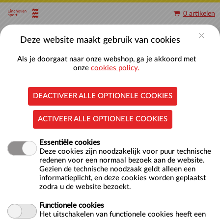
Naar hoofdinhoud
0 artikelen
Account
Deze website maakt gebruik van cookies
Als je doorgaat naar onze webshop, ga je akkoord met
onze
cookies policy.
DEACTIVEER ALLE OPTIONELE COOKIES
Baantjes zwemmen 50-meterbaden
ACTIVEER ALLE OPTIONELE COOKIES
Essentiële cookies
Deze cookies zijn noodzakelijk voor puur technische
redenen voor een normaal bezoek aan de website.
Gezien de technische noodzaak geldt alleen een
informatieplicht, en deze cookies worden geplaatst
zodra u de website bezoekt.
Locatie
Nationaal Zwemcentrum De Tongelreep
Antoon Coolenlaan 1
Functionele cookies
5644 RX EINDHOVEN
Het uitschakelen van functionele cookies heeft een
NL