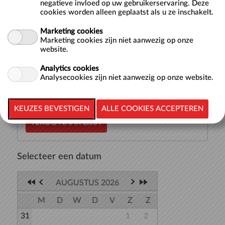
negatieve invloed op uw gebruikerservaring. Deze
cookies worden alleen geplaatst als u ze inschakelt.
Hier vind je de starttijden voor baantjes zwemmen in een
Marketing cookies
van onze 50-meterbaden: het Wedstrijdbad, Sportbad of
Marketing cookies zijn niet aanwezig op onze
Trainingsbad. Bij iedere tijd waarop je kunt beginnen met
website.
zwemmen staat aangegeven in welk bad het zwemmen
plaatsvindt. Je kunt t...
meer >>
Analytics cookies
Analysecookies zijn niet aanwezig op onze website.
TERUG NAAR LIJST
Selecteer een datum
AUGUSTUS 2026
M
D
W
D
V
Z
Z
31
1
2