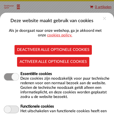
Naar hoofdinhoud
0 artikelen
Account
Deze website maakt gebruik van cookies
Als je doorgaat naar onze webshop, ga je akkoord met
onze
cookies policy.
DEACTIVEER ALLE OPTIONELE COOKIES
Baantjes zwemmen 50-meterbaden
ACTIVEER ALLE OPTIONELE COOKIES
Essentiële cookies
Deze cookies zijn noodzakelijk voor puur technische
redenen voor een normaal bezoek aan de website.
Gezien de technische noodzaak geldt alleen een
informatieplicht, en deze cookies worden geplaatst
zodra u de website bezoekt.
Locatie
Nationaal Zwemcentrum De Tongelreep
Antoon Coolenlaan 1
Functionele cookies
5644 RX EINDHOVEN
Het uitschakelen van functionele cookies heeft een
NL