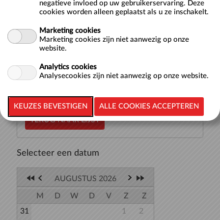
negatieve invloed op uw gebruikerservaring. Deze
cookies worden alleen geplaatst als u ze inschakelt.
Hier vind je de starttijden voor baantjes zwemmen in een
Marketing cookies
van onze 50-meterbaden: het Wedstrijdbad, Sportbad of
Marketing cookies zijn niet aanwezig op onze
Trainingsbad. Bij iedere tijd waarop je kunt beginnen met
website.
zwemmen staat aangegeven in welk bad het zwemmen
plaatsvindt. Je kunt t...
meer >>
Analytics cookies
Analysecookies zijn niet aanwezig op onze website.
TERUG NAAR LIJST
Selecteer een datum
AUGUSTUS 2026
M
D
W
D
V
Z
Z
31
1
2