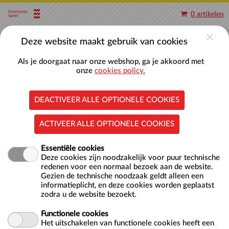
Naar hoofdinhoud
0 artikelen
Account
Deze website maakt gebruik van cookies
Als je doorgaat naar onze webshop, ga je akkoord met
onze
cookies policy.
DEACTIVEER ALLE OPTIONELE COOKIES
Baantjes zwemmen 50-meterbaden
ACTIVEER ALLE OPTIONELE COOKIES
Essentiële cookies
Deze cookies zijn noodzakelijk voor puur technische
redenen voor een normaal bezoek aan de website.
Gezien de technische noodzaak geldt alleen een
informatieplicht, en deze cookies worden geplaatst
zodra u de website bezoekt.
Locatie
Nationaal Zwemcentrum De Tongelreep
Antoon Coolenlaan 1
Functionele cookies
5644 RX EINDHOVEN
Het uitschakelen van functionele cookies heeft een
NL