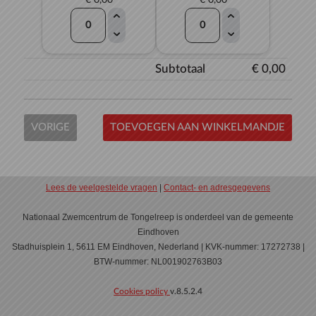
€ 0,00
€ 0,00
Subtotaal
€ 0,00
VORIGE
TOEVOEGEN AAN WINKELMANDJE
Lees de veelgestelde vragen
|
Contact- en adresgegevens
Nationaal Zwemcentrum de Tongelreep is onderdeel van de gemeente
Eindhoven
Stadhuisplein 1, 5611 EM Eindhoven, Nederland | KVK-nummer: 17272738 |
BTW-nummer: NL001902763B03
Cookies policy
v.8.5.2.4