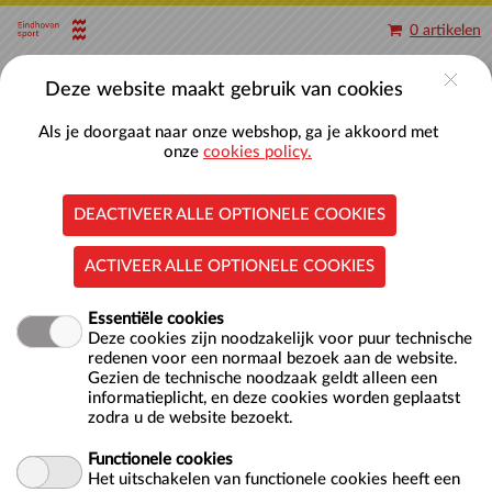
Naar hoofdinhoud
0 artikelen
Account
Deze website maakt gebruik van cookies
Als je doorgaat naar onze webshop, ga je akkoord met
onze
cookies policy.
DEACTIVEER ALLE OPTIONELE COOKIES
Baantjes zwemmen 50-meterbaden
ACTIVEER ALLE OPTIONELE COOKIES
Essentiële cookies
Deze cookies zijn noodzakelijk voor puur technische
redenen voor een normaal bezoek aan de website.
Gezien de technische noodzaak geldt alleen een
informatieplicht, en deze cookies worden geplaatst
zodra u de website bezoekt.
Locatie
Nationaal Zwemcentrum De Tongelreep
Antoon Coolenlaan 1
Functionele cookies
5644 RX EINDHOVEN
Het uitschakelen van functionele cookies heeft een
NL