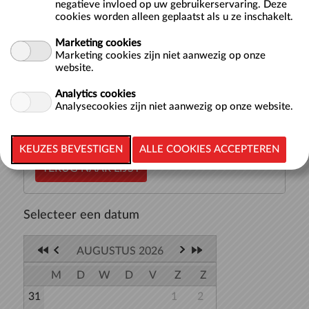
negatieve invloed op uw gebruikerservaring. Deze
cookies worden alleen geplaatst als u ze inschakelt.
Hier vind je de starttijden voor baantjes zwemmen in een
Marketing cookies
van onze 50-meterbaden: het Wedstrijdbad, Sportbad of
Marketing cookies zijn niet aanwezig op onze
Trainingsbad. Bij iedere tijd waarop je kunt beginnen met
website.
zwemmen staat aangegeven in welk bad het zwemmen
plaatsvindt. Je kunt t...
meer >>
Analytics cookies
Analysecookies zijn niet aanwezig op onze website.
TERUG NAAR LIJST
Selecteer een datum
AUGUSTUS 2026
M
D
W
D
V
Z
Z
31
1
2