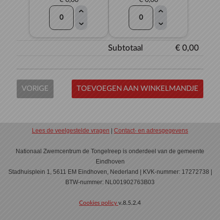
€ 0,00
€ 0,00
Subtotaal
€ 0,00
VORIGE
TOEVOEGEN AAN WINKELMANDJE
Lees de veelgestelde vragen
|
Contact- en adresgegevens
Nationaal Zwemcentrum de Tongelreep is onderdeel van de gemeente
Eindhoven
Stadhuisplein 1, 5611 EM Eindhoven, Nederland | KVK-nummer: 17272738 |
BTW-nummer: NL001902763B03
Cookies policy
v.8.5.2.4