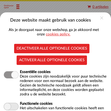
Naar hoofdinhoud
0 artikelen
Account
Deze website maakt gebruik van cookies
Als je doorgaat naar onze webshop, ga je akkoord met
onze
cookies policy.
DEACTIVEER ALLE OPTIONELE COOKIES
Baantjes zwemmen 50-meterbaden
ACTIVEER ALLE OPTIONELE COOKIES
Essentiële cookies
Deze cookies zijn noodzakelijk voor puur technische
redenen voor een normaal bezoek aan de website.
Gezien de technische noodzaak geldt alleen een
informatieplicht, en deze cookies worden geplaatst
zodra u de website bezoekt.
Locatie
Nationaal Zwemcentrum De Tongelreep
Antoon Coolenlaan 1
Functionele cookies
5644 RX EINDHOVEN
Het uitschakelen van functionele cookies heeft een
NL