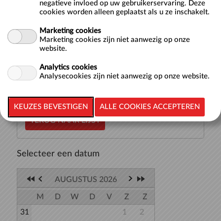
negatieve invloed op uw gebruikerservaring. Deze
cookies worden alleen geplaatst als u ze inschakelt.
Hier vind je de starttijden voor baantjes zwemmen in een
Marketing cookies
van onze 50-meterbaden: het Wedstrijdbad, Sportbad of
Marketing cookies zijn niet aanwezig op onze
Trainingsbad. Bij iedere tijd waarop je kunt beginnen met
website.
zwemmen staat aangegeven in welk bad het zwemmen
plaatsvindt. Je kunt t...
meer >>
Analytics cookies
Analysecookies zijn niet aanwezig op onze website.
TERUG NAAR LIJST
Selecteer een datum
AUGUSTUS 2026
M
D
W
D
V
Z
Z
31
1
2