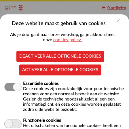
Naar hoofdinhoud
0 artikelen
Account
Deze website maakt gebruik van cookies
Als je doorgaat naar onze webshop, ga je akkoord met
onze
cookies policy.
DEACTIVEER ALLE OPTIONELE COOKIES
Baantjes zwemmen 50-meterbaden
ACTIVEER ALLE OPTIONELE COOKIES
Essentiële cookies
Deze cookies zijn noodzakelijk voor puur technische
redenen voor een normaal bezoek aan de website.
Gezien de technische noodzaak geldt alleen een
informatieplicht, en deze cookies worden geplaatst
zodra u de website bezoekt.
Locatie
Nationaal Zwemcentrum De Tongelreep
Antoon Coolenlaan 1
Functionele cookies
5644 RX EINDHOVEN
Het uitschakelen van functionele cookies heeft een
NL