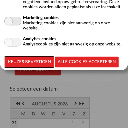
negatieve invloed op uw gebruikerservaring. Deze
cookies worden alleen geplaatst als u ze inschakelt.
Hier vind je de starttijden voor baantjes zwemmen in een
Marketing cookies
van onze 50-meterbaden: het Wedstrijdbad, Sportbad of
Marketing cookies zijn niet aanwezig op onze
Trainingsbad. Bij iedere tijd waarop je kunt beginnen met
website.
zwemmen staat aangegeven in welk bad het zwemmen
plaatsvindt. Je kunt t...
meer >>
Analytics cookies
Analysecookies zijn niet aanwezig op onze website.
TERUG NAAR LIJST
Selecteer een datum
AUGUSTUS 2026
M
D
W
D
V
Z
Z
31
1
2