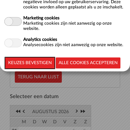
negatieve invloed op uw gebruikerservaring. Deze
Doelgroep
Volwassenen
cookies worden alleen geplaatst als u ze inschakelt.
Marketing cookies
Op een speciale mat (AquaBase) voer je diverse
Marketing cookies zijn niet aanwezig op onze
opdrachten uit op het water waarbij balans en kracht een
website.
grote rol spelen. Tijdens FloatFit train je je volledige
lichaam. Je moet continue je buikspieren aanpassen voor
Analytics cookies
evenwicht en vervolgens...
meer >>
Analysecookies zijn niet aanwezig op onze website.
TERUG NAAR LIJST
Selecteer een datum
AUGUSTUS 2026
M
D
W
D
V
Z
Z