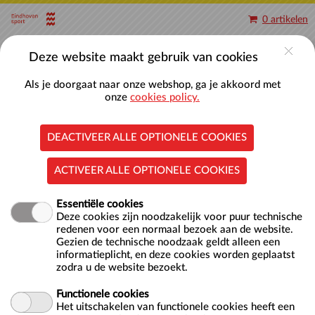
Naar hoofdinhoud
0 artikelen
Account
Deze website maakt gebruik van cookies
Als je doorgaat naar onze webshop, ga je akkoord met
onze
cookies policy.
DEACTIVEER ALLE OPTIONELE COOKIES
FloatFit
ACTIVEER ALLE OPTIONELE COOKIES
Essentiële cookies
Deze cookies zijn noodzakelijk voor puur technische
redenen voor een normaal bezoek aan de website.
Gezien de technische noodzaak geldt alleen een
informatieplicht, en deze cookies worden geplaatst
zodra u de website bezoekt.
Locatie
Nationaal Zwemcentrum De Tongelreep
Antoon Coolenlaan 1
Functionele cookies
5644 RX EINDHOVEN
Het uitschakelen van functionele cookies heeft een
NL