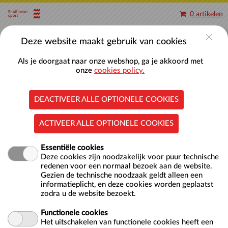
Naar hoofdinhoud
0 artikelen
Account
Deze website maakt gebruik van cookies
Als je doorgaat naar onze webshop, ga je akkoord met
onze
cookies policy.
DEACTIVEER ALLE OPTIONELE COOKIES
FloatFit
ACTIVEER ALLE OPTIONELE COOKIES
Essentiële cookies
Deze cookies zijn noodzakelijk voor puur technische
redenen voor een normaal bezoek aan de website.
Gezien de technische noodzaak geldt alleen een
informatieplicht, en deze cookies worden geplaatst
zodra u de website bezoekt.
Locatie
Nationaal Zwemcentrum De Tongelreep
Antoon Coolenlaan 1
Functionele cookies
5644 RX EINDHOVEN
Het uitschakelen van functionele cookies heeft een
NL