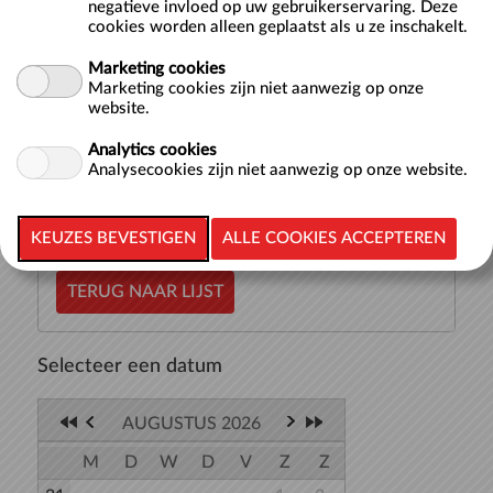
negatieve invloed op uw gebruikerservaring. Deze
Doelgroep
Volwassenen
cookies worden alleen geplaatst als u ze inschakelt.
Marketing cookies
Op een speciale mat (AquaBase) voer je diverse
Marketing cookies zijn niet aanwezig op onze
opdrachten uit op het water waarbij balans en kracht een
website.
grote rol spelen. Tijdens FloatFit train je je volledige
lichaam. Je moet continue je buikspieren aanpassen voor
Analytics cookies
evenwicht en vervolgens...
meer >>
Analysecookies zijn niet aanwezig op onze website.
TERUG NAAR LIJST
Selecteer een datum
AUGUSTUS 2026
M
D
W
D
V
Z
Z