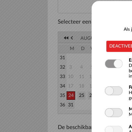
Selecteer een datum
Als
AUGUSTUS 2026
DEACTIVE
M
D
W
D
V
Z
31
1
E
D
32
3
4
5
6
7
8
b
i
33
10
11
12
13
14
15
34
17
18
19
20
21
22
F
H
35
24
25
26
27
28
29
g
36
31
M
M
A
De beschikbare tijden voor m