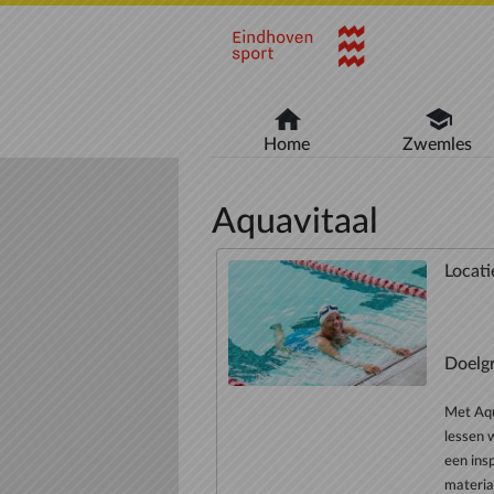
Naar hoofdinhoud
Home
Zwemles
Aquavitaal
Locati
Doelg
Met Aqu
lessen 
een ins
materia