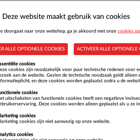
Deze website maakt gebruik van cookies
 je doorgaat naar onze webshop, ga je akkoord met onze
cookies po
ER ALLE OPTIONELE COOKIES
ACTIVEER ALLE OPTIONELE
Z
2
ssentiële cookies
eze cookies zijn noodzakelijk voor puur technische redenen voor 
9
ezoek aan de website. Gezien de technische noodzaak geldt alleen 
nformatieplicht, en deze cookies worden geplaatst zodra u de websi
16
23
unctionele cookies
et uitschakelen van functionele cookies heeft een negatieve invloe
30
ebruikerservaring. Deze cookies worden alleen geplaatst als u ze in
arketing cookies
arketing cookies zijn niet aanwezig op onze website.
nalytics cookies
aandag 24 augustus 2026 zijn: