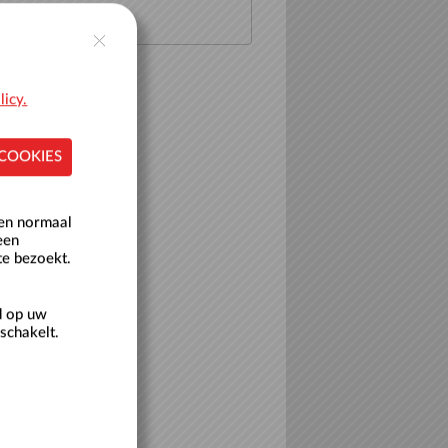
licy.
 COOKIES
een normaal
een
te bezoekt.
d op uw
schakelt.