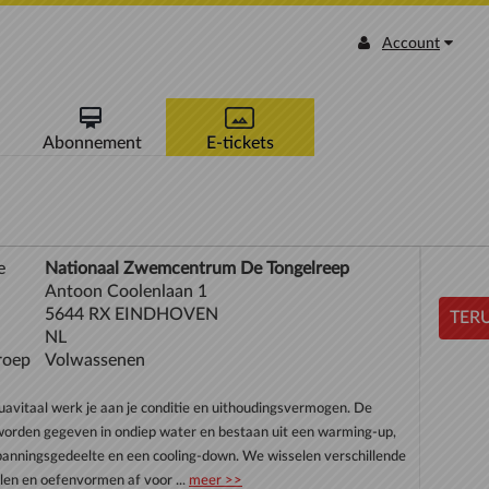
Account
Abonnement
E-tickets
e
Nationaal Zwemcentrum De Tongelreep
Antoon Coolenlaan 1
5644 RX EINDHOVEN
TERU
NL
roep
Volwassenen
avitaal werk je aan je conditie en uithoudingsvermogen. De
worden gegeven in ondiep water en bestaan uit een warming-up,
panningsgedeelte en een cooling-down. We wisselen verschillende
len en oefenvormen af voor ...
meer >>