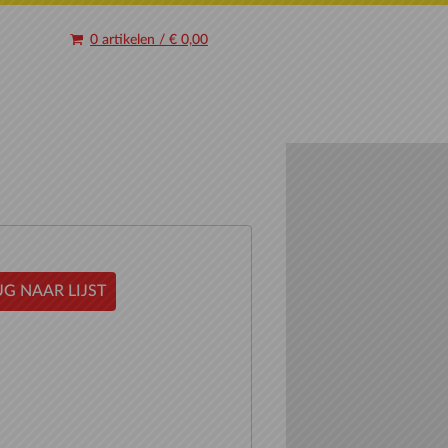
0 artikelen
/
€ 0,00
G NAAR LIJST