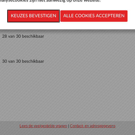
nalysecookies zijn niet aanwezig op onze website.
23 van 30 beschikbaar
28 van 30 beschikbaar
30 van 30 beschikbaar
Lees de veelgestelde vragen
|
Contact- en adresgegevens