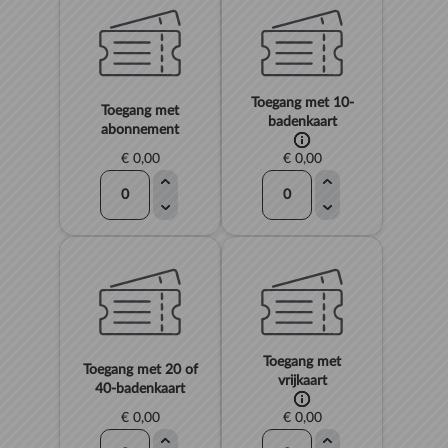
Toegang met 10-
Toegang met
badenkaart
abonnement
€ 0,00
€ 0,00
Toegang met
Toegang met 20 of
vrijkaart
40-badenkaart
€ 0,00
€ 0,00