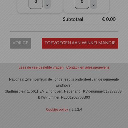
Subtotaal
€ 0,00
VORIGE
TOEVOEGEN AAN WINKELMANDJE
Lees de veelgestelde vragen
|
Contact- en adresgegevens
Nationaal Zwemcentrum de Tongelreep is onderdeel van de gemeente
Eindhoven
Stadhuisplein 1, 5611 EM Eindhoven, Nederland | KVK-nummer: 17272738 |
BTW-nummer: NL001902763B03
Cookies policy
v.8.5.2.4