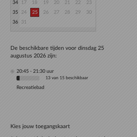
34
17
18
19
20
21
22
23
35
24
25
26
27
28
29
30
36
31
De beschikbare tijden voor dinsdag 25
augustus 2026 zijn:
20:45 - 21:30 uur
13 van 15 beschikbaar
Recreatiebad
Kies jouw toegangskaart