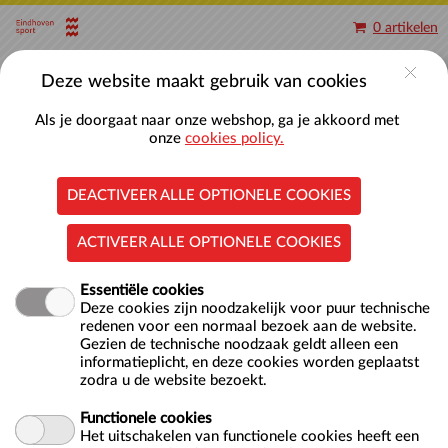
Naar hoofdinhoud
0 artikelen
Account
Deze website maakt gebruik van cookies
Als je doorgaat naar onze webshop, ga je akkoord met
onze
cookies policy.
DEACTIVEER ALLE OPTIONELE COOKIES
Aquabootcamp
ACTIVEER ALLE OPTIONELE COOKIES
Essentiële cookies
Deze cookies zijn noodzakelijk voor puur technische
redenen voor een normaal bezoek aan de website.
Gezien de technische noodzaak geldt alleen een
informatieplicht, en deze cookies worden geplaatst
Doelgroep
Volwassenen, Tieners
zodra u de website bezoekt.
Functionele cookies
Aquabootcamp is een aquasport, gericht op de actieve
Het uitschakelen van functionele cookies heeft een
sporter met een divers aanbod van bootcamp oefeningen