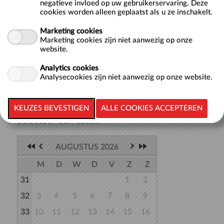
negatieve invloed op uw gebruikerservaring. Deze
in het water en op de kant. Het werken aan de conditie
cookies worden alleen geplaatst als u ze inschakelt.
wordt tijdens het bootcamp programma afgewisseld met
spierversterkende oefenin...
meer >>
Marketing cookies
Marketing cookies zijn niet aanwezig op onze
website.
Analytics cookies
Analysecookies zijn niet aanwezig op onze website.
TERUG NAAR LIJST
Selecteer een datum
AUGUSTUS 2026
M
D
W
D
V
Z
Z
31
1
2
32
3
4
5
6
7
8
9
33
10
11
12
13
14
15
16