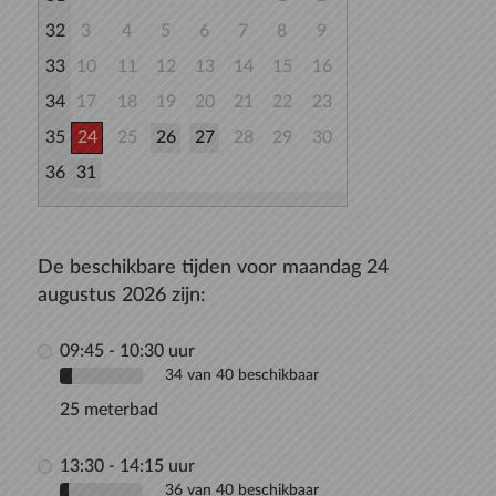
32
3
4
5
6
7
8
9
33
10
11
12
13
14
15
16
34
17
18
19
20
21
22
23
35
24
25
26
27
28
29
30
36
31
De beschikbare tijden voor maandag 24
augustus 2026 zijn:
09:45 - 10:30 uur
34 van 40 beschikbaar
25 meterbad
13:30 - 14:15 uur
36 van 40 beschikbaar