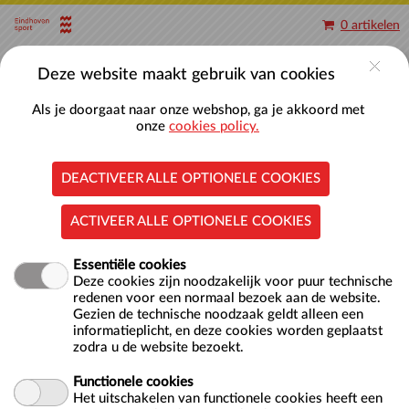
Naar hoofdinhoud
0 artikelen
Account
Deze website maakt gebruik van cookies
Als je doorgaat naar onze webshop, ga je akkoord met
onze
cookies policy.
DEACTIVEER ALLE OPTIONELE COOKIES
Aquajoggen
ACTIVEER ALLE OPTIONELE COOKIES
Essentiële cookies
Deze cookies zijn noodzakelijk voor puur technische
redenen voor een normaal bezoek aan de website.
Gezien de technische noodzaak geldt alleen een
informatieplicht, en deze cookies worden geplaatst
Locatie
Nationaal Zwemcentrum De Tongelreep
zodra u de website bezoekt.
Antoon Coolenlaan 1
Functionele cookies
5644 RX EINDHOVEN
Het uitschakelen van functionele cookies heeft een
NL