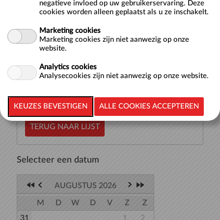
negatieve invloed op uw gebruikerservaring. Deze
Doelgroep
Volwassenen
cookies worden alleen geplaatst als u ze inschakelt.
Aquajoggen doe je op muziek in diep water, waarbij je niet
Marketing cookies
de grond raakt. Door een wetbelt blijf je drijven terwijl je
Marketing cookies zijn niet aanwezig op onze
je voortbeweegt in het water. Dit is in de basis een
website.
loopbeweging, maar wordt ook afgewisseld met andere
Analytics cookies
oefeningen waar...
meer >>
Analysecookies zijn niet aanwezig op onze website.
TERUG NAAR LIJST
Selecteer een datum
AUGUSTUS 2026
M
D
W
D
V
Z
Z
31
1
2