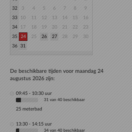
32
3
4
5
6
7
8
9
33
10
11
12
13
14
15
16
34
17
18
19
20
21
22
23
35
24
25
26
27
28
29
30
36
31
De beschikbare tijden voor maandag 24
augustus 2026 zijn:
09:45 - 10:30 uur
31 van 40 beschikbaar
25 meterbad
13:30 - 14:15 uur
34 van 40 beschikbaar