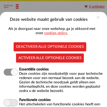
Naar hoofdinhoud
0 artikelen
Account
Deze website maakt gebruik van cookies
Als je doorgaat naar onze webshop, ga je akkoord met
onze
cookies policy.
DEACTIVEER ALLE OPTIONELE COOKIES
Aquajoggen
ACTIVEER ALLE OPTIONELE COOKIES
Essentiële cookies
Deze cookies zijn noodzakelijk voor puur technische
redenen voor een normaal bezoek aan de website.
Gezien de technische noodzaak geldt alleen een
informatieplicht, en deze cookies worden geplaatst
Locatie
Nationaal Zwemcentrum De Tongelreep
zodra u de website bezoekt.
Antoon Coolenlaan 1
Functionele cookies
5644 RX EINDHOVEN
Het uitschakelen van functionele cookies heeft een
NL