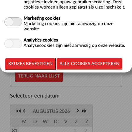
negatieve invloed op uw gebruikerservaring. Deze
Doelgroep
Volwassenen
cookies worden alleen geplaatst als u ze inschakelt.
Aquajoggen doe je op muziek in diep water, waarbij je niet
Marketing cookies
de grond raakt. Door een wetbelt blijf je drijven terwijl je
Marketing cookies zijn niet aanwezig op onze
je voortbeweegt in het water. Dit is in de basis een
website.
loopbeweging, maar wordt ook afgewisseld met andere
Analytics cookies
oefeningen waar...
meer >>
Analysecookies zijn niet aanwezig op onze website.
TERUG NAAR LIJST
Selecteer een datum
AUGUSTUS 2026
M
D
W
D
V
Z
Z
31
1
2