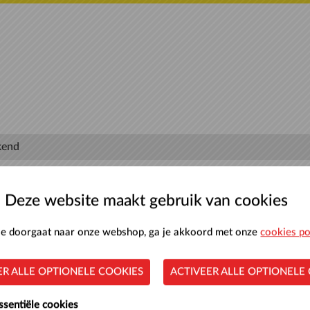
kend
Deze website maakt gebruik van cookies
 je doorgaat naar onze webshop, ga je akkoord met onze
cookies po
Lees de veelgestelde vragen
|
Contact- en adresgegevens
ER ALLE OPTIONELE COOKIES
ACTIVEER ALLE OPTIONELE
Nationaal Zwemcentrum de Tongelreep is onderdeel van de gemeente Eindhoven
n 1, 5611 EM Eindhoven, Nederland | KVK-nummer: 17272738 | BTW-nummer: N
ssentiële cookies