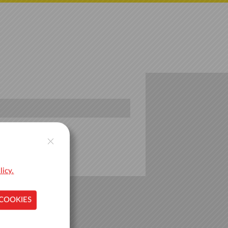
licy.
 COOKIES
L001902763B03