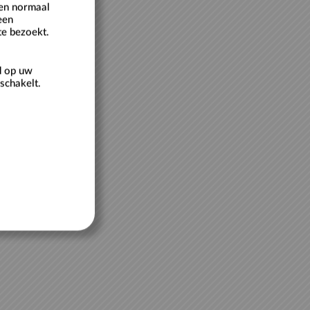
een normaal
een
te bezoekt.
d op uw
schakelt.