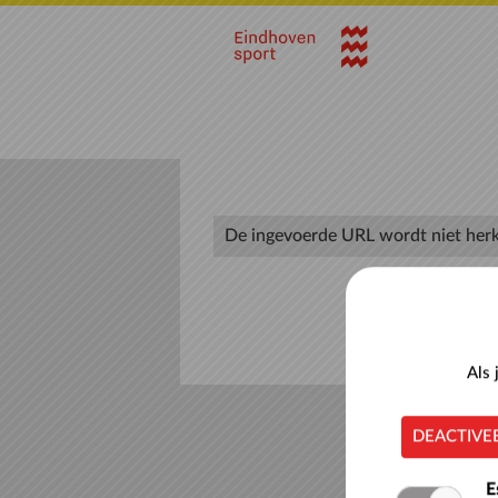
Naar hoofdinhoud
De ingevoerde URL wordt niet her
Als
DEACTIVE
Stadhuisplei
E