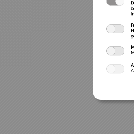
D
b
i
F
H
g
M
M
A
A