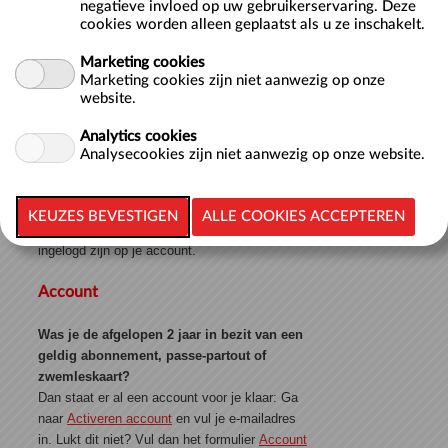
negatieve invloed op uw gebruikerservaring. Deze
cookies worden alleen geplaatst als u ze inschakelt.
Marketing cookies
Marketing cookies zijn niet aanwezig op onze
» Wachtwoord of gebruikersnaam
website.
vergeten?
Analytics cookies
Analysecookies zijn niet aanwezig op onze website.
Welkom op de webshop van Nationaal
Zwemcentrum de Tongelreep in Eindhoven. Het
kopen van een e-ticket kan als gast, maar voor de
meeste functionaliteiten op de webshop moet je
ingelogd zijn op je account.
Account
Was je de afgelopen 2 jaar in bezit van een
geldig abonnement, passe-partout of
zwemleskaart?
Dan staat er al een account voor je klaar: Ga
naar
Activeren account
en vul je e-mailadres
in.
Lukt dit niet?
Vul dan het formulier
Account