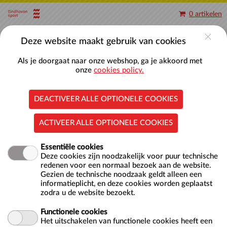
Naar hoofdinhoud
0 artikelen
Deze website maakt gebruik van cookies
Als je doorgaat naar onze webshop, ga je akkoord met
onze
cookies policy.
DEACTIVEER ALLE OPTIONELE COOKIES
Zwembad de Tongelreep
ACTIVEER ALLE OPTIONELE COOKIES
Inloggen
Essentiële cookies
Gebruikersnaam
Deze cookies zijn noodzakelijk voor puur technische
redenen voor een normaal bezoek aan de website.
Gezien de technische noodzaak geldt alleen een
Wachtwoord
informatieplicht, en deze cookies worden geplaatst
zodra u de website bezoekt.
Onthoud mij op deze computer (niet
Functionele cookies
geschikt voor openbare computers)
Het uitschakelen van functionele cookies heeft een