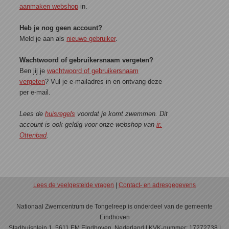
aanmaken webshop
in.
Heb je nog geen account?
Meld je aan als
nieuwe gebruiker
.
Wachtwoord of gebruikersnaam vergeten?
Ben jij je
wachtwoord of gebruikersnaam
vergeten
? Vul je e-mailadres in en ontvang deze
per e-mail.
Lees de
huisregels
voordat je komt zwemmen. Dit
account is ook geldig voor onze webshop van
ir.
Ottenbad
.
Lees de veelgestelde vragen
|
Contact- en adresgegevens
Nationaal Zwemcentrum de Tongelreep is onderdeel van de gemeente
Eindhoven
Stadhuisplein 1, 5611 EM Eindhoven, Nederland | KVK-nummer: 17272738 |